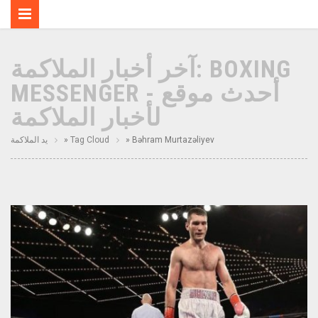
آخر أخبار الملاكمة: BOXING
MESSENGER - أحدث موقع
لأخبار الملاكمة
» Bəhram Murtazəliyev
Tag Cloud
»
يد الملاكمة