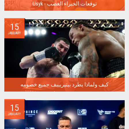
Usyk - توقعات الخبراء الغضب
في 17 فبراير، ستدور المعركة الأكثر توقعًا في السنوات الأخيرة
في...
15
JANUARY
كيف ولماذا يطرد بيتيربييف جميع خصومه
سيعقد الملاكم الروسي الذي لم يهزم أرتور بيتيربييف الدفاع عن
لقبه...
15
JANUARY