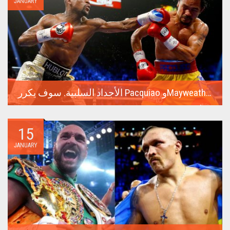
JANUARY
الأجداد السلبية. سوف يكرر Pacquiao وMayweather معركتهما الناجحة للغاية في عام 2015
أغلى نزال في تاريخ الملاكمة كان عام 2015 بين فلويد مايويذر
وماني...
15
JANUARY