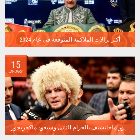
أكثر نزالات الملاكمة المتوقعة في عام 2024
معارك من أجل لقب البطل المطلق، مواجهات بين نجوم من أقسام
مختلفة،...
15
JANUARY
ماذا سيحدث في فنون الدفاع عن النفس عام 2024: سيفوز ماخاتشيف بالحزام الثاني وسيعود ماكجريجور
لقد منح عام 2023 عشاق الملاكمة والفنون القتالية المختلطة الكثير