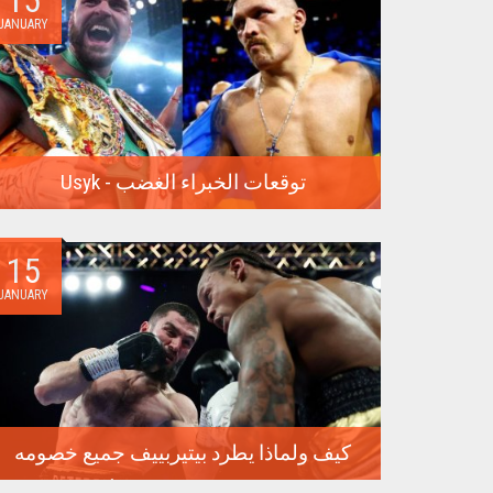
JANUARY
Usyk - توقعات الخبراء الغضب
في 17 فبراير، ستدور المعركة الأكثر توقعًا في السنوات
الأخيرة في...
15
JANUARY
كيف ولماذا يطرد بيتيربييف جميع خصومه
سيعقد الملاكم الروسي الذي لم يهزم أرتور بيتيربييف