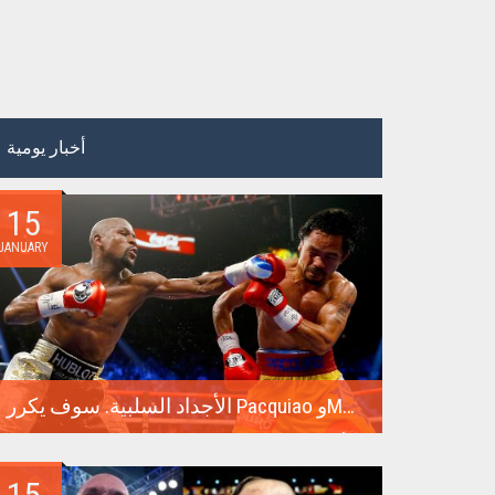
أخبار يومية
15
JANUARY
الأجداد السلبية. سوف يكرر Pacquiao وMayweather معركتهما الناجحة للغاية في عام 2015
أغلى نزال في تاريخ الملاكمة كان عام 2015 بين فلويد
مايويذر وماني...
15