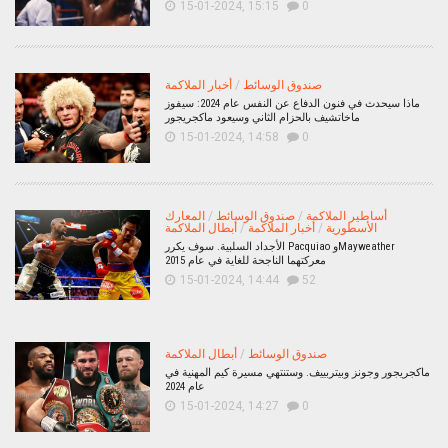
15-01-2024, 15:15
0
صندوق الوسائط
/
أخبار الملاكمة
ماذا سيحدث في فنون الدفاع عن النفس عام 2024: سيفوز
ماخاتشيف بالحزام الثاني وسيعود ماكجريجور
15-01-2024, 14:58
0
أساطير الملاكمة
/
صندوق الوسائط
/
المعارك
الأسطورية
/
أخبار الملاكمة
/
أبطال الملاكمة
الأجداد السلبية. سوف يكرر Pacquiao وMayweather
معركتهما الناجحة للغاية في عام 2015
15-01-2024, 14:44
52
صندوق الوسائط
/
أبطال الملاكمة
ماكجريجور وجونز وبيتربييف. وستنتهي مسيرة كيم المهنية في
عام 2024
15-01-2024, 14:27
0