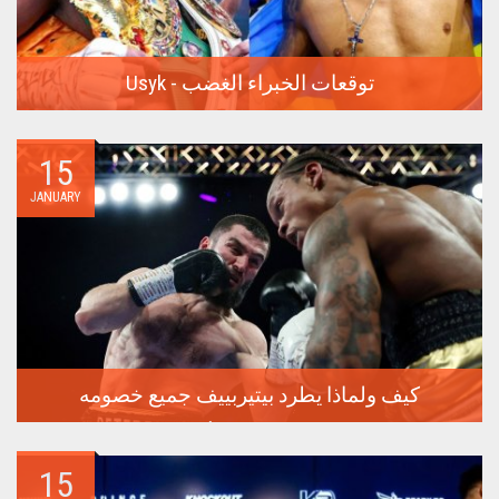
Usyk - توقعات الخبراء الغضب
في 17 فبراير، ستدور المعركة الأكثر توقعًا في السنوات الأخيرة
في...
15
JANUARY
كيف ولماذا يطرد بيتيربييف جميع خصومه
سيعقد الملاكم الروسي الذي لم يهزم أرتور بيتيربييف الدفاع عن
لقبه...
15