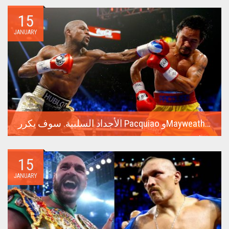
15
JANUARY
الأجداد السلبية. سوف يكرر Pacquiao وMayweather معركتهما الناجحة للغاية في عام 2015
أغلى نزال في تاريخ الملاكمة كان عام 2015 بين فلويد مايويذر
وماني...
15
JANUARY