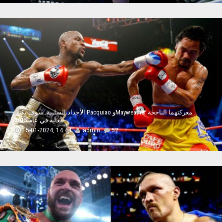
الأجداد السلبية. سوف يكرر Pacquiao وMayweather معركتهما الناجحة
للغاية في عام 2015
15-01-2024, 14:44
admin
52