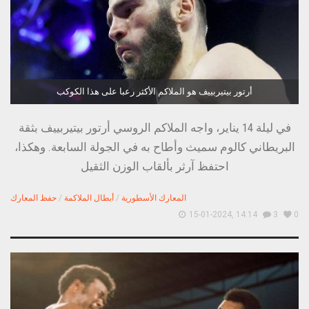
أرتور بيتيربييف هو الملاكم الأكثر رعبا على هذا الكوكب
في ليلة 14 يناير، واجه الملاكم الروسي أرتور بيتيربييف بثقة
البريطاني كالوم سميث وأطاح به في الجولة السابعة. وهكذا،
احتفظ آرثر بألقاب الوزن الثقيل
المعارك الأسطورية
/
أبطال الملاكمة
/
حفظ المعارك
15-01-2024, 14:14
3
0