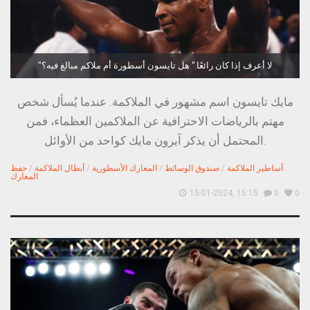
"لا أعرف إذا كان رائعًا." هل تايسون أسطورة أم ملاكم مبالغ فيه؟
مايك تايسون اسم مشهور في الملاكمة. عندما يُسأل شخص
مهتم بالرياضات الاحترافية عن الملاكمين العظماء، فمن
المحتمل أن يذكر آيرون مايك كواحد من الأوائل.
أساطير الملاكمة
/
صندوق الوسائط
/
المعارك الأسطورية
/
أبطال الملاكمة
/
حفظ
المعارك
15-01-2024, 15:15
0
0