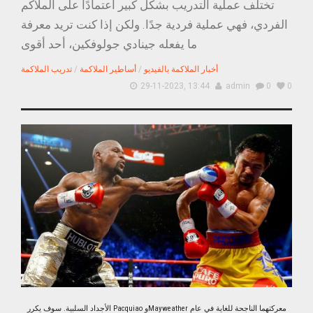
تختلف عملية التدريب بشكل كبير اعتمادًا على الملاكم
الفردي، فهي عملية فردية جدًا. ولكن إذا كنت تريد معرفة
ما يفعله جينادي جولوفكين، أحد أقوى
أخبار الملاكمة بالفيديو
/
أساطير الملاكمة
/
تدريب الملاكمة
29-11-2023, 13:44
admin
0
0
الأجداد السلبية. سوف يكرر Pacquiao وMayweather معركتهما الناجحة للغاية في عام