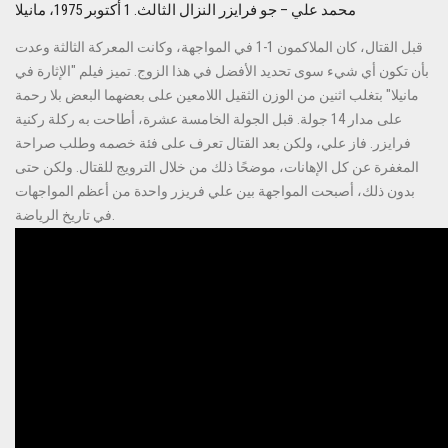
محمد علي – جو فرايزر النزال الثالث. 1 أكتوبر 1975، مانيلا
قبل القتال، كان الملاكمون 1-1 في المواجهة، وكانت المعركة الثالثة وعدت
بأن تكون أي شيء سوى تحديد الأفضل في هذا الزوج. تميز فيلم "الإثارة في
مانيلا" بتغلب اثنين من الوزن الثقيل اللامعين على بعضهما البعض بلا رحمة
على مدار 14 جولة. قبل الجولة الخامسة عشرة، أطاحت به ركلة ركنية
فرايزر. فاز علي، ولكن بعد القتال تعرف على فئة خصمه وطلب صراحة
المغفرة عن كل الإهانات، موضحًا ذلك من خلال الترويج للقتال. ولكن حتى
بدون ذلك، أصبحت المواجهة بين علي فريزر واحدة من أعظم المواجهات
في تاريخ الرياضة.