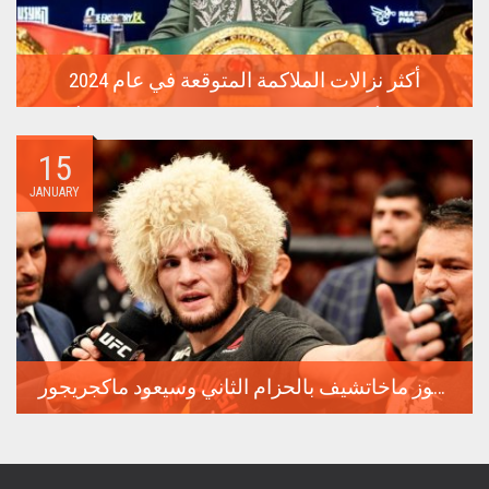
أكثر نزالات الملاكمة المتوقعة في عام 2024
معارك من أجل لقب البطل المطلق، مواجهات بين نجوم من أقسام
مختلفة،...
15
JANUARY
ماذا سيحدث في فنون الدفاع عن النفس عام 2024: سيفوز ماخاتشيف بالحزام الثاني وسيعود ماكجريجور
لقد منح عام 2023 عشاق الملاكمة والفنون القتالية المختلطة الكثير
من...