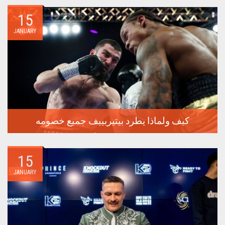
في...
15
JANUARY
كيف ولماذا يطرد بيتيربييف جميع خصومه
سيعقد الملاكم الروسي الذي لم يهزم أرتور بيتيربييف الدفاع عن
لقبه...
15
JANUARY