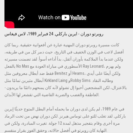
روبرتو دوران - ايرين باركلي. 24 فبراير 1989، لاس فيغاس
كانت مسيرة روبرتو دوران المهنية عبارة عن أفعوانية حقيقية. ربما كان
أفضل لاعب في الوزن الخفيف في التاريخ، حيث دمر كل من في طريقه،
ولكن عندما بدأ الملاكمة بأوزان أثقل، بدأ أداءه أسوأ. لقد تضمنت مسيرته
بالفعل No Mas الأسطوري في مباراة العودة مع Ray Leonard، ولم يهزم
فقط ضد أبطال معروفين مثل Benitez أو Hearns، ولكن أيضًا على أيدي
أبطال مثيرين تمامًا مثل Kirkland Laing وRobby Sims. وطالبه النقاد
بالاعتزال، لكن المشجعين أحبوا إل تشولو لأنه كان يمنحهم دائمًا ما يريدون -
العاطفة والغضب والضربة القاضية التي تقشعر لها الأبدان.
في عام 1989، لم يكن لدى دوران ما يحمله أمام البطل المتوج حديثًا إيرين
باركلي. لقد تغلب للتو على توماس هيرنز. لكن دوران نهض من تحت الرماد
مرة أخرى وقام بتفجير مذهل لمدة 12 جولة. تغيرت المبادرة، ولكن في
النهاية كان روبرتو في أفضل حالاته، وحقق الفوز بقرار منقسم.