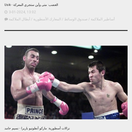
Usik - الغضب: متى وأين ستجري المعركة
3-01-2024, 13:02
أساطير الملاكمة
/
صندوق الوسائط
/
المعارك الأسطورية
/
أبطال الملاكمة
نزالات أسطورية: ماركو أنطونيو باريرا - نسيم حامد