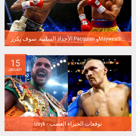
الأجداد السلبية. سوف يكرر Pacquiao وMayweather معركتهما الناجحة للغاية في عام 2015
أغلى نزال في تاريخ الملاكمة كان عام 2015 بين فلويد مايويذر
وماني...
15
JANUARY
Usyk - توقعات الخبراء الغضب
في 17 فبراير، ستدور المعركة الأكثر توقعًا في السنوات الأخيرة