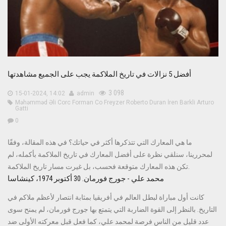
أفضل 5 نزالات في تاريخ الملاكمة يجب على الجميع مشاهدتها
3 098
15-01-2024, 14:02
admin
Məhəmməd Əli
Corc Forman
Co Freyzer
Roberto Duran
İren Barkli
Arturo
Gatti
0
ما هي المعارك التي تتذكرها أكثر في حياتك؟ في هذه المقالة، وفقًا
لمحررينا، سنلقي نظرة على أفضل المعارك في تاريخ الملاكمة بأكمله، لم
تكن هذه المعارك متوقعة فحسب، بل غيرت مسار تاريخ الملاكمة.
محمد علي - جورج فورمان. 30 أكتوبر 1974، كينشاسا
كانت أول مباراة لبطل العالم في أفريقيا بمثابة انتصار لأعظم ملاكم في
التاريخ. بالنظر إلى القوة الضاربة التي يتمتع بها جورج فورمان، لم يمنح سوى
عدد قليل من الناس فرصة لمحمد علي، كما فعل قبل معركته الأولى ضد