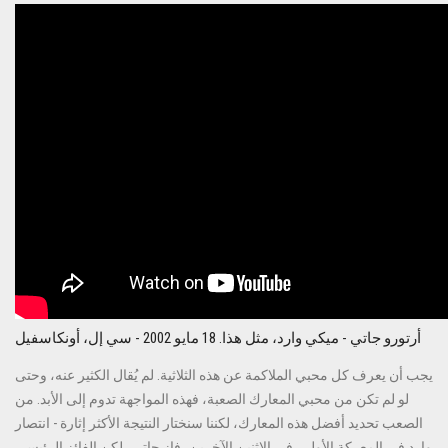
أرتورو جاتي - ميكي وارد، مثل هذا. 18 مايو 2002 - سي إل، أونكاسفيل
يجب أن يعرف كل محبي الملاكمة عن هذه الثلاثية. لم يُقال الكثير عنه، وحتى
لو لم تكن من محبي المعارك الصعبة، فهذه المواجهة تدوم إلى الأبد. من
الصعب تحديد أفضل هذه المعارك، لكننا سنختار النتيجة الأكثر إثارة - انتصار
وارد في المعركة الأولى. في الاثنين الآخرين، فاز جاتي، لكن الفائز الرئيسي