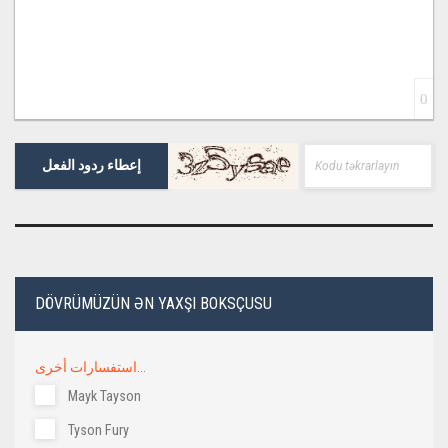
0
إعطاء ردود الفعل
DÖVRÜMÜZÜN ƏN YAXŞI BOKSÇUSU
استفسارات أخرى...
Mayk Tayson
Tyson Fury