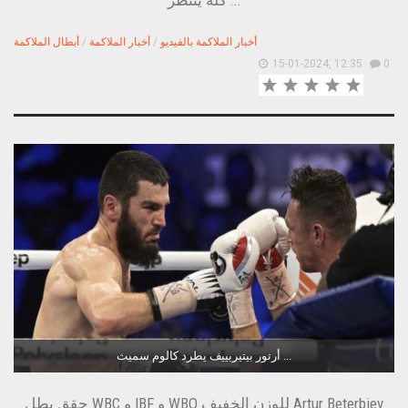
كله ينتظر ...
أخبار الملاكمة بالفيديو
/
أخبار الملاكمة
/
أبطال الملاكمة
15-01-2024, 12:35
0
أرتور بيتيربييف يطرد كالوم سميث ...
حقق بطل WBC و IBF و WBO للوزن الخفيف Artur Beterbiev