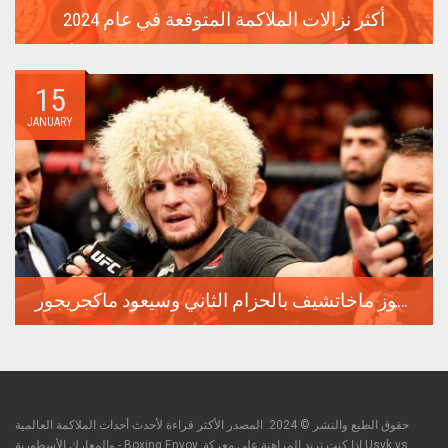
أكثر نزالات الملاكمة المتوقعة في عام 2024
معارك من أجل لقب البطل المطلق، مواجهات بين نجوم من أقسام
مختلفة،...
15
JANUARY
ماذا سيحدث في فنون الدفاع عن النفس عام 2024: سيفوز ماخاتشيف بالحزام الثاني وسيعود ماكجريجور
لقد منح عام 2023 عشاق الملاكمة والفنون القتالية المختلطة الكثير
من...
حقوق الطبع والنشر © 2024. المصدر الأكثر قراءة لأحدث أحداث الملاكمة العالمية
والمعارك الأسطورية - Boxing Envoy. إذا كنت تريد المراهنة على معركة Usyk vs