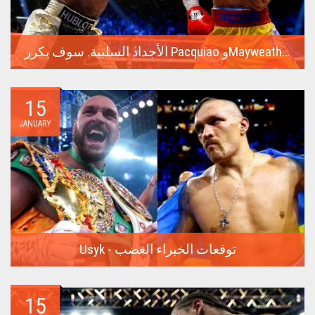
الأجداد السلبية. سوف يكرر Pacquiao وMayweather معركتهما الناجحة للغاية في عام 2015
أغلى نزال في تاريخ الملاكمة كان عام 2015 بين فلويد مايويذر
وماني...
15
JANUARY
Usyk - توقعات الخبراء الغضب
في 17 فبراير، ستدور المعركة الأكثر توقعًا في السنوات الأخيرة
في...
15