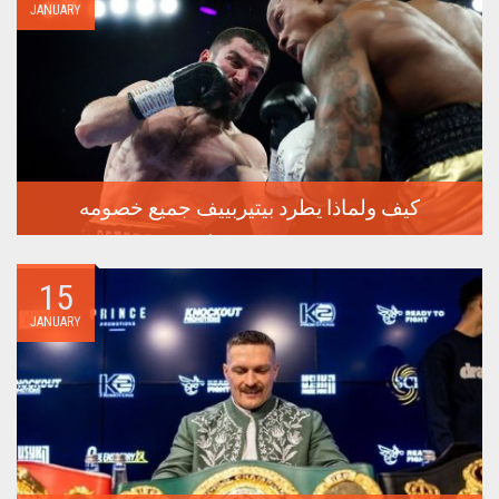
JANUARY
كيف ولماذا يطرد بيتيربييف جميع خصومه
سيعقد الملاكم الروسي الذي لم يهزم أرتور بيتيربييف الدفاع عن
لقبه...
15
JANUARY