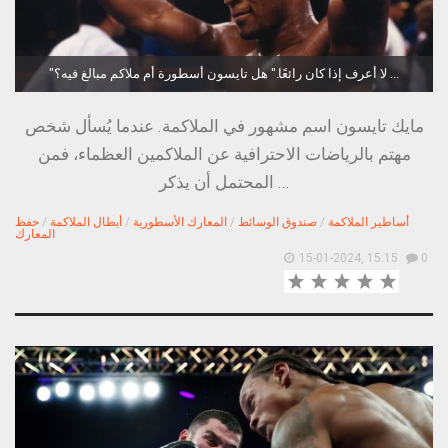
"لا أعرف إذا كان رائعًا." هل تايسون أسطورة أم ملاكم مبالغ فيه؟ ...
مايك تايسون اسم مشهور في الملاكمة. عندما يُسأل شخص
مهتم بالرياضات الاحترافية عن الملاكمين العظماء، فمن
المحتمل أن يذكر ...
أساطير الملاكمة
/
صندوق الوسائط
/
المعارك الأسطورية
/
أبطال الملاكمة
/
حفظ
المعارك
15-01-2024, 15:15
0