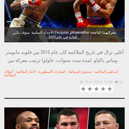
الأجداد السلبية. سوف يكرر Pacquiao وMayweather معركتهما الناجحة
للغاية في عام 2015 ...
أغلى نزال في تاريخ الملاكمة كان عام 2015 بين فلويد مايويذر
وماني باكياو. لمدة ست سنوات، حاولوا ترتيب معركة بين ...
أساطير الملاكمة
/
صندوق الوسائط
/
المعارك الأسطورية
/
أخبار الملاكمة
/
أبطال
الملاكمة
15-01-2024, 14:44
52