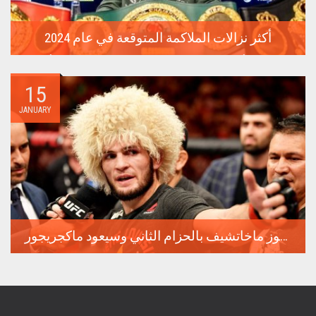
أكثر نزالات الملاكمة المتوقعة في عام 2024
معارك من أجل لقب البطل المطلق، مواجهات بين نجوم من أقسام
مختلفة،...
15
JANUARY
ماذا سيحدث في فنون الدفاع عن النفس عام 2024: سيفوز ماخاتشيف بالحزام الثاني وسيعود ماكجريجور
لقد منح عام 2023 عشاق الملاكمة والفنون القتالية المختلطة الكثير
من...