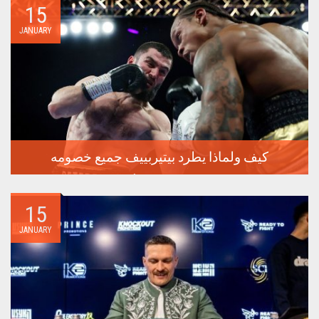
15
JANUARY
كيف ولماذا يطرد بيتيربييف جميع خصومه
سيعقد الملاكم الروسي الذي لم يهزم أرتور بيتيربييف الدفاع عن
لقبه...
15
JANUARY