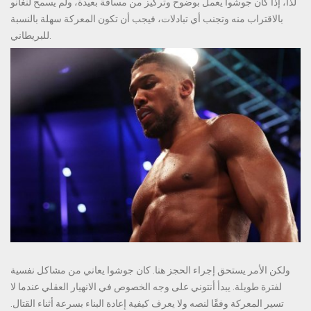
لذا، إذا كان جوشوا يعمل بوضوح وتركيز من مسافة بعيدة، ولم يسمح لنغانو
بالاقتراب منه وتجنب أي تبادلات، فيجب أن تكون المعركة سهلة بالنسبة
للبريطاني.
ولكن الأمر يستحق إجراء الحجز هنا. كان جوشوا يعاني من مشاكل نفسية
لفترة طويلة. يبدأ أنتوني على وجه الخصوص في الانهيار العقلي عندما لا
تسير المعركة وفقًا لنصه ولا يعرف كيفية إعادة البناء بسرعة أثناء القتال.