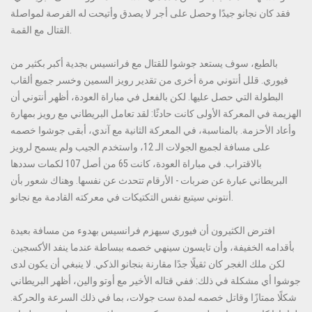
فقد كان نجانو جيدًا وحصل على أجر لا يصدق وأتيحت له الفرصة لمواصلة
القتال مع القمة.
بالطبع، سوف يستعد جوشوا للقتال مع فرانسيس بجدية أكبر بكثير من
فيوري. قلل أنتوني مرة أخرى من تقدير رويز السمين وخسر جميع ألقاب
البطولة التي حصل عليها. لكن بالفعل في مباراة العودة، أظهر أنتوني أن
الهزيمة في المعركة الأولى كانت حادثًا: لقد تعامل البريطاني مع رويز بمهارة
وأعاد الأحزمة. بالمناسبة، في المعركة الثانية مع آندي، أبقى جوشوا خصمه
على مسافة لجميع الجولات الـ 12، واستخدم الجيب ولم يسمح لرويز
بالاقتراب. في مباراة العودة، كانت 65 من أصل 107 لكمات سددها
البريطاني عبارة عن ضربات - الأرقام تتحدث عن نفسها. وهناك شعور بأن
أنتوني سيتبع نفس التكتيكات في معركته القادمة مع نجانو.
افترض الكثيرون أن فيوري سيهزم فرانسيس بهدوء من مسافة بعيدة
بأقدامه الخفيفة، وأن تايسون سينهي خصمه ببساطة عندما ينفد الأكسجين.
لكن ملك الغجر كان ثقيلًا جدًا مقارنة بنجانو الذكي. لا ينبغي أن يكون لدى
جوشوا أي مشكلة في ذلك: ففي قتاله الأخير مع أوتو والين، أظهر البريطاني
شكلًا ممتازًا وقاتل خصمه لمدة ست جولات، بما في ذلك السرعة والحركة.