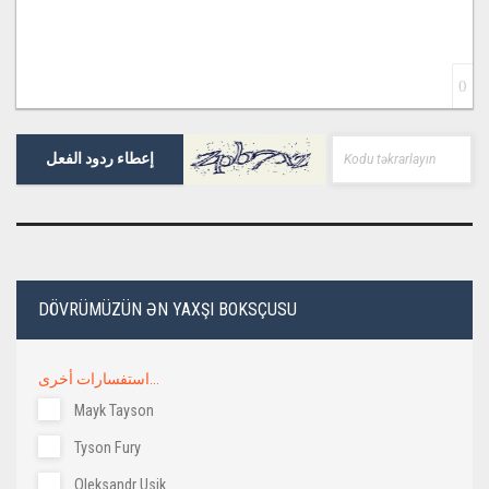
0
إعطاء ردود الفعل
DÖVRÜMÜZÜN ƏN YAXŞI BOKSÇUSU
استفسارات أخرى...
Mayk Tayson
Tyson Fury
Oleksandr Usik