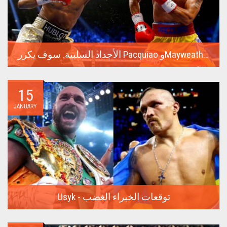
الأجداد السلبية. سوف يكرر Pacquiao وMayweather معركتهما الناجحة للغاية في عام 2015
أغلى نزال في تاريخ الملاكمة كان عام 2015 بين فلويد مايويذر
وماني...
15
JANUARY
Usyk - توقعات الخبراء الغضب
في 17 فبراير، ستدور المعركة الأكثر توقعًا في السنوات الأخيرة
في...