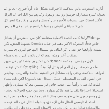
أثارت السعودية عالم الملاكمة الاحترافية بشكل عام: أولاً فيوري - نجانو، ثم
بطولة كبيرة بمشاركة جوشوا ووايلدر وبيفول وغيرهم من الكرات، ثم النزال
الأكثر انتظارًا في السنوات الأخيرة بين أوسيك وفيوري. ولكن هذا ليس كل
شيء: سيلتقي أنتوني جوشوا بفرانسيس نجانو في 8 مارس.
كانت الخطة الأصلية مختلفة: كان من المفترض أن يتقاتل AJ وWilder مع
بعضهما البعض، لكن Deontay خاض فجأة المعركة الأكثر باهتة في حياته
المهنية وأوقفها جوزيف باركر. لذلك، تم استبدال المهاجم البرونزي بسرعة
بمثقاب آخر. وهذه المعركة لن تكون أقل إثارة للاهتمام.
كان الكثيرون متشككين في ظهور Ngannou لأول مرة في الملاكمة
الاحترافية ضد Gypsy King. ما هي فرصة الرجل الذي لم يقاتل أبدًا وفقًا
لقواعد الملاكمة، وحتى واجه مشاكل في التقنية الخاصة والتدريب الوظيفي
في الفنون القتالية المختلطة - حسنًا، مبتدئًا - ضد تايسون؟ لكن ذات مساء
قلبت كل شيء رأساً على عقب. خاض فرانسيس معركة ممتازة، وأظهر
استعدادًا احترافيًا للقتال: فقد ملاكم بمهارة، ونجا من جميع الجولات العشر،
بل ووضع فيوري على ظهره. نعم، هناك الكثير مما يمكن قوله هنا عن عدم
استعداد تايسون للقتال على الإطلاق، ودخوله القتال في حالة بغيضه،
والاستهانة تمامًا بنجانو. لكن هذه هي الأسئلة المطروحة على البريطاني،