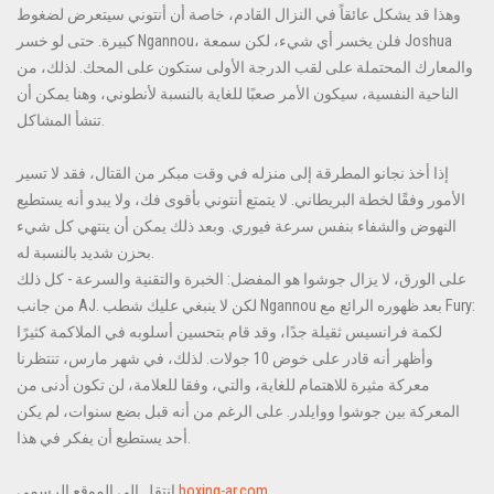
وهذا قد يشكل عائقاً في النزال القادم، خاصة أن أنتوني سيتعرض لضغوط
كبيرة. حتى لو خسر Ngannou، فلن يخسر أي شيء، لكن سمعة Joshua
والمعارك المحتملة على لقب الدرجة الأولى ستكون على المحك. لذلك، من
الناحية النفسية، سيكون الأمر صعبًا للغاية بالنسبة لأنطوني، وهنا يمكن أن
تنشأ المشاكل.
إذا أخذ نجانو المطرقة إلى منزله في وقت مبكر من القتال، فقد لا تسير
الأمور وفقًا لخطة البريطاني. لا يتمتع أنتوني بأقوى فك، ولا يبدو أنه يستطيع
النهوض والشفاء بنفس سرعة فيوري. وبعد ذلك يمكن أن ينتهي كل شيء
بحزن شديد بالنسبة له.
على الورق، لا يزال جوشوا هو المفضل: الخبرة والتقنية والسرعة - كل ذلك
من جانب AJ. لكن لا ينبغي عليك شطب Ngannou بعد ظهوره الرائع مع Fury:
لكمة فرانسيس ثقيلة جدًا، وقد قام بتحسين أسلوبه في الملاكمة كثيرًا
وأظهر أنه قادر على خوض 10 جولات. لذلك، في شهر مارس، تنتظرنا
معركة مثيرة للاهتمام للغاية، والتي، وفقا للعلامة، لن تكون أدنى من
المعركة بين جوشوا ووايلدر. على الرغم من أنه قبل بضع سنوات، لم يكن
أحد يستطيع أن يفكر في هذا.
boxing-ar.com
انتقل إلى الموقع الرسمي