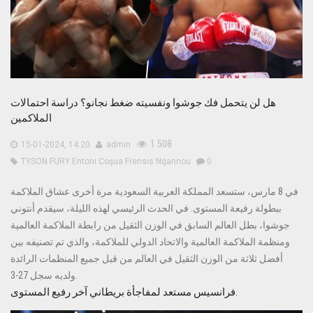
هل لن يتحمل فك جوشوا ونفسيته ضغط نجانو؟ دراسة احتمالات
الملاكمين
1 508
15-01-2024, 14:20
admin
TYSON FURY
Entoni Coşua
Frensis Nqannou
0
في 8 مارس، ستسعد المملكة العربية السعودية مرة أخرى عشاق الملاكمة
ببطولة رفيعة المستوى. في الحدث الرئيسي لهذه الليلة، سيقدم أنتوني
جوشوا، بطل العالم السابق في الوزن الثقيل من رابطة الملاكمة العالمية
ومنظمة الملاكمة العالمية والاتحاد الدولي للملاكمة، والذي تم تصنيفه بين
أفضل ثلاثة من الوزن الثقيل في العالم من قبل جميع المنظمات الرائدة
ولديه سجل 27-3.
فرانسيس مستعد لمفاجأة بريطاني آخر رفيع المستوى.