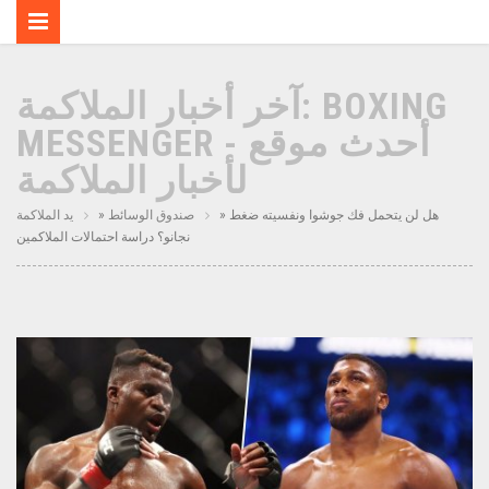
آخر أخبار الملاكمة: BOXING
MESSENGER - أحدث موقع
لأخبار الملاكمة
» هل لن يتحمل فك جوشوا ونفسيته ضغط
صندوق الوسائط
»
يد الملاكمة
نجانو؟ دراسة احتمالات الملاكمين