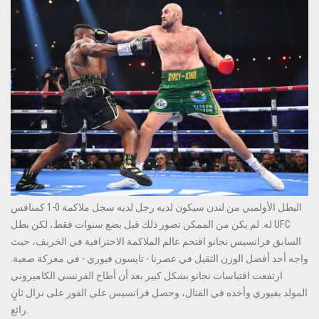
البطل الأولمبي من لندن سيكون لديه رجل لديه سجل ملاكمة 0-1 كمنافس
له. لم يكن من الممكن تصور ذلك قبل بضع سنوات فقط، لكن بطل UFC
السابق فرانسيس نجانو اقتحم عالم الملاكمة الاحترافية في الخريف، حيث
واجه أحد أفضل الوزن الثقيل في عصرنا - تايسون فيوري - في معركة صعبة.
ارتفعت اقتباسات نجانو بشكل كبير بعد أن أطاح الفرنسي الكاميروني
المولد بفيوري وأخذه في القتال، وحصل فرانسيس على الفور على نزال ثانٍ
رائع.