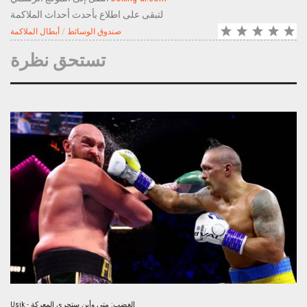
لتبقى على اطلاع بأحدث أحداث الملاكمة
صندوق الوسائط
/
أبطال الملاكمة
تستحق نظرة
Usik - الغضب: متى وأين ستجري المعركة